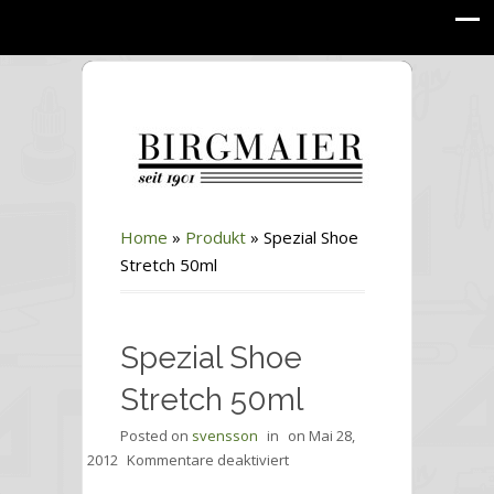
Home
»
Produkt
»
Spezial Shoe
Stretch 50ml
Spezial Shoe
Stretch 50ml
Posted on
svensson
in
on
Mai 28,
für
2012
Kommentare deaktiviert
Spezial