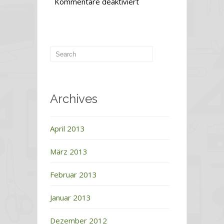
für
Kommentare deaktiviert
Sonderaktion
Caprice
um
bis
zu
30
%
Archives
reduziert
April 2013
März 2013
Februar 2013
Januar 2013
Dezember 2012