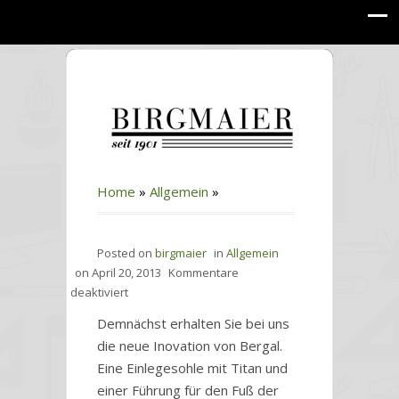
Home
»
Allgemein
»
Posted on
birgmaier
in
Allgemein
on
April 20, 2013
Kommentare
für
deaktiviert
Demnächst erhalten Sie bei uns
die neue Inovation von Bergal.
Eine Einlegesohle mit Titan und
einer Führung für den Fuß der